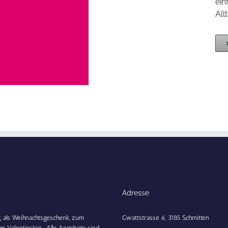
ein
All
Adresse
 als Weihnachtsgeschenk, zum
Gwattstrasse 6, 3185 Schmitten
m Valentinstag... Alle Angebote sind