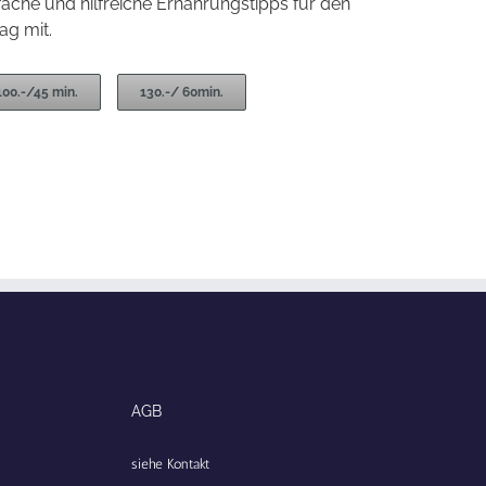
fache und hilfreiche Ernährungstipps für den
tag mit.
100.-/45 min.
130.-/ 60min.
AGB
siehe Kontakt